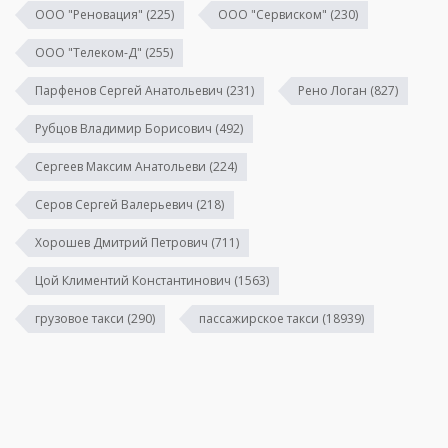
ООО "Реновация"
(225)
ООО "Сервиском"
(230)
ООО "Телеком-Д"
(255)
Парфенов Сергей Анатольевич
(231)
Рено Логан
(827)
Рубцов Владимир Борисович
(492)
Сергеев Максим Анатольеви
(224)
Серов Сергей Валерьевич
(218)
Хорошев Дмитрий Петрович
(711)
Цой Климентий Константинович
(1563)
грузовое такси
(290)
пассажирское такси
(18939)