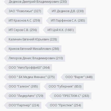
Дедиков Дмитрий Владимирович
(230)
ЗАО "Поволжье"
(327)
ИП Дедиков Д.В.
(230)
ИП Краснов А.С.
(259)
ИП Парфенов С.А.
(285)
ИП Серов С.В.
(256)
ИП Цой К.К.
(1681)
Калинин Евгений Юрьевич
(228)
Криков Евгений Михайлович
(286)
Ляпоров Денис Владимирович
(210)
ООО "АвтоПроффи63"
(364)
ООО " БК Медиа Финанс"
(275)
ООО "Варяг"
(448)
ООО "Галеон"
(395)
ООО "Губерния"
(853)
ООО "ЛидерАвто"
(729)
ООО "ПРЕСТИЖ-С"
(283)
ООО"Партнер"
(224)
ООО "Престиж"
(254)