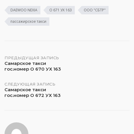
DAEWOO NEXIA
О 671 УХ 163
ООО "СБТР"
пассажирское такси
Навигация
ПРЕДЫДУЩАЯ ЗАПИСЬ
Самарское такси
гос.номер О 670 УХ 163
по
записям
СЛЕДУЮЩАЯ ЗАПИСЬ
Самарское такси
гос.номер О 672 УХ 163