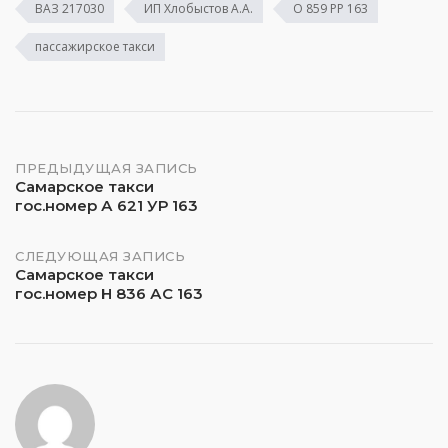
ВАЗ 217030
ИП Хлобыстов А.А.
О 859 РР 163
пассажирское такси
Навигация
ПРЕДЫДУЩАЯ ЗАПИСЬ
Самарское такси
гос.номер А 621 УР 163
по
записям
СЛЕДУЮЩАЯ ЗАПИСЬ
Самарское такси
гос.номер Н 836 АС 163