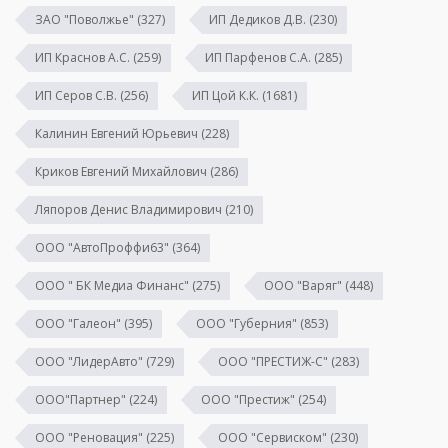
ЗАО "Поволжье"
(327)
ИП Дедиков Д.В.
(230)
ИП Краснов А.С.
(259)
ИП Парфенов С.А.
(285)
ИП Серов С.В.
(256)
ИП Цой К.К.
(1681)
Калинин Евгений Юрьевич
(228)
Криков Евгений Михайлович
(286)
Ляпоров Денис Владимирович
(210)
ООО "АвтоПроффи63"
(364)
ООО " БК Медиа Финанс"
(275)
ООО "Варяг"
(448)
ООО "Галеон"
(395)
ООО "Губерния"
(853)
ООО "ЛидерАвто"
(729)
ООО "ПРЕСТИЖ-С"
(283)
ООО"Партнер"
(224)
ООО "Престиж"
(254)
ООО "Реновация"
(225)
ООО "Сервиском"
(230)