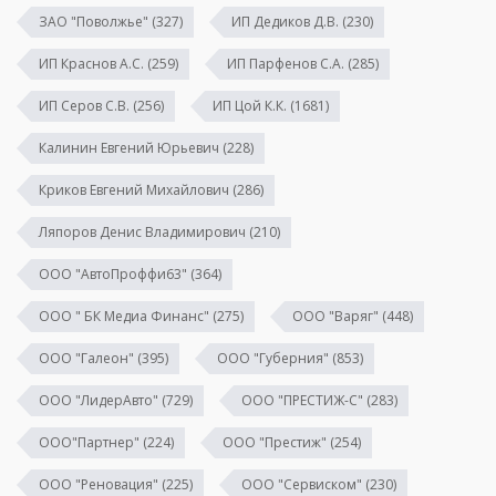
ЗАО "Поволжье"
(327)
ИП Дедиков Д.В.
(230)
ИП Краснов А.С.
(259)
ИП Парфенов С.А.
(285)
ИП Серов С.В.
(256)
ИП Цой К.К.
(1681)
Калинин Евгений Юрьевич
(228)
Криков Евгений Михайлович
(286)
Ляпоров Денис Владимирович
(210)
ООО "АвтоПроффи63"
(364)
ООО " БК Медиа Финанс"
(275)
ООО "Варяг"
(448)
ООО "Галеон"
(395)
ООО "Губерния"
(853)
ООО "ЛидерАвто"
(729)
ООО "ПРЕСТИЖ-С"
(283)
ООО"Партнер"
(224)
ООО "Престиж"
(254)
ООО "Реновация"
(225)
ООО "Сервиском"
(230)