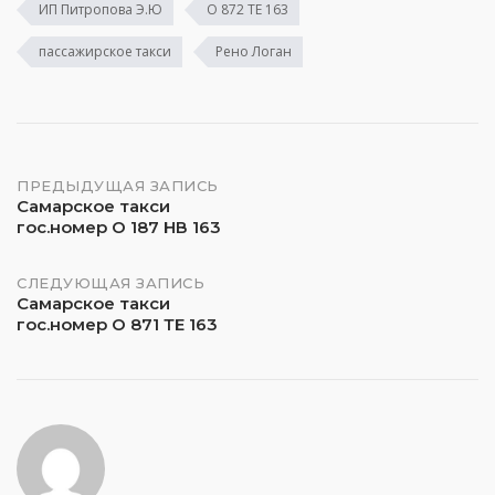
ИП Питропова Э.Ю
О 872 ТЕ 163
пассажирское такси
Рено Логан
Навигация
ПРЕДЫДУЩАЯ ЗАПИСЬ
Самарское такси
гос.номер О 187 НВ 163
по
записям
СЛЕДУЮЩАЯ ЗАПИСЬ
Самарское такси
гос.номер О 871 ТЕ 163