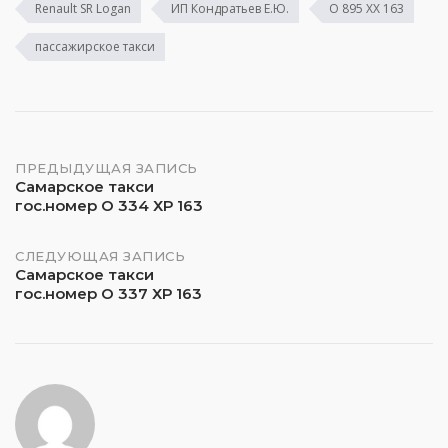
Renault SR Logan
ИП Кондратьев Е.Ю.
О 895 ХХ 163
пассажирское такси
Навигация
ПРЕДЫДУЩАЯ ЗАПИСЬ
Самарское такси
гос.номер О 334 ХР 163
по
записям
СЛЕДУЮЩАЯ ЗАПИСЬ
Самарское такси
гос.номер О 337 ХР 163