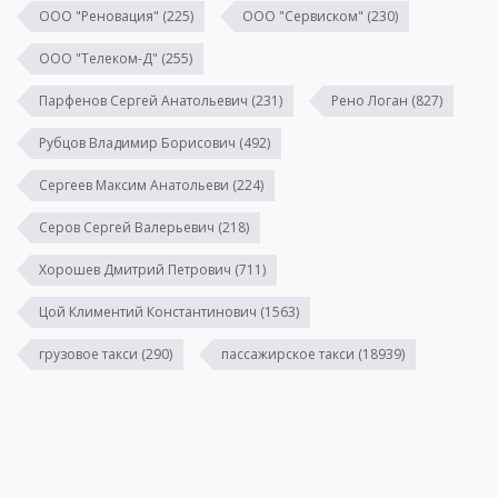
ООО "Реновация"
(225)
ООО "Сервиском"
(230)
ООО "Телеком-Д"
(255)
Парфенов Сергей Анатольевич
(231)
Рено Логан
(827)
Рубцов Владимир Борисович
(492)
Сергеев Максим Анатольеви
(224)
Серов Сергей Валерьевич
(218)
Хорошев Дмитрий Петрович
(711)
Цой Климентий Константинович
(1563)
грузовое такси
(290)
пассажирское такси
(18939)