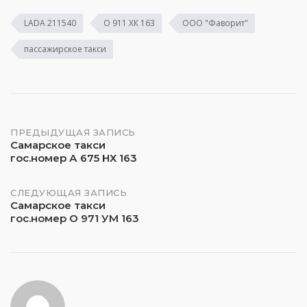
LADA 211540
О 911 ХК 163
ООО "Фаворит"
пассажирское такси
Навигация
ПРЕДЫДУЩАЯ ЗАПИСЬ
Самарское такси
гос.номер А 675 НХ 163
по
записям
СЛЕДУЮЩАЯ ЗАПИСЬ
Самарское такси
гос.номер О 971 УМ 163