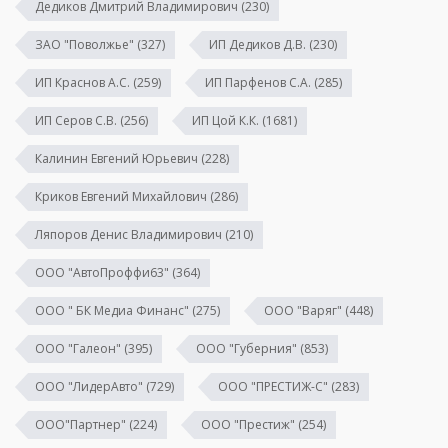
Дедиков Дмитрий Владимирович
(230)
ЗАО "Поволжье"
(327)
ИП Дедиков Д.В.
(230)
ИП Краснов А.С.
(259)
ИП Парфенов С.А.
(285)
ИП Серов С.В.
(256)
ИП Цой К.К.
(1681)
Калинин Евгений Юрьевич
(228)
Криков Евгений Михайлович
(286)
Ляпоров Денис Владимирович
(210)
ООО "АвтоПроффи63"
(364)
ООО " БК Медиа Финанс"
(275)
ООО "Варяг"
(448)
ООО "Галеон"
(395)
ООО "Губерния"
(853)
ООО "ЛидерАвто"
(729)
ООО "ПРЕСТИЖ-С"
(283)
ООО"Партнер"
(224)
ООО "Престиж"
(254)