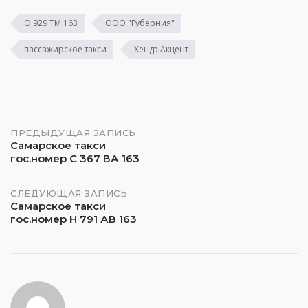
О 929 ТМ 163
ООО "Губерния"
пассажирское такси
Хендэ Акцент
Навигация
ПРЕДЫДУЩАЯ ЗАПИСЬ
Самарское такси
гос.номер С 367 ВА 163
по
записям
СЛЕДУЮЩАЯ ЗАПИСЬ
Самарское такси
гос.номер Н 791 АВ 163