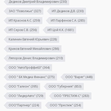
Дедиков Дмитрий Владимирович
(230)
ЗАО "Поволжье"
(327)
ИП Дедиков Д.В.
(230)
ИП Краснов А.С.
(259)
ИП Парфенов С.А.
(285)
ИП Серов С.В.
(256)
ИП Цой К.К.
(1681)
Калинин Евгений Юрьевич
(228)
Криков Евгений Михайлович
(286)
Ляпоров Денис Владимирович
(210)
ООО "АвтоПроффи63"
(364)
ООО " БК Медиа Финанс"
(275)
ООО "Варяг"
(448)
ООО "Галеон"
(395)
ООО "Губерния"
(853)
ООО "ЛидерАвто"
(729)
ООО "ПРЕСТИЖ-С"
(283)
ООО"Партнер"
(224)
ООО "Престиж"
(254)