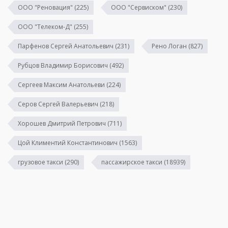
ООО "Реновация"
(225)
ООО "Сервиском"
(230)
ООО "Телеком-Д"
(255)
Парфенов Сергей Анатольевич
(231)
Рено Логан
(827)
Рубцов Владимир Борисович
(492)
Сергеев Максим Анатольеви
(224)
Серов Сергей Валерьевич
(218)
Хорошев Дмитрий Петрович
(711)
Цой Климентий Константинович
(1563)
грузовое такси
(290)
пассажирское такси
(18939)