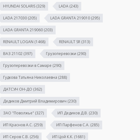
HYUNDAI SOLARIS
(329)
LADA
(243)
LADA 217030
(205)
LADA GRANTA 219010
(295)
LADA GRANTA 219060
(203)
RENAULT LOGAN
(1468)
RENAULT SR
(313)
ВАЗ 21102
(397)
Грузоперевозки
(290)
Грузоперевозки в Самаре
(290)
Гудкова Татьяна Николаевна
(288)
ДАТСУН ОН-ДО
(362)
Дедиков Дмитрий Владимирович
(230)
ЗАО "Поволжье"
(327)
ИП Дедиков Д.В.
(230)
ИП Краснов А.С.
(259)
ИП Парфенов С.А.
(285)
ИП Серов С.В.
(256)
ИП Цой К.К.
(1681)