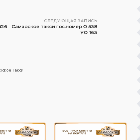
СЛЕДУЮЩАЯ ЗАПИСЬ
526
Самарское такси гос.номер О 538
УО 163
рское Такси