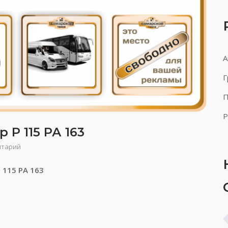
А
Г
П
Р
 Р 115 РА 163
нтарий
 115 РА 163