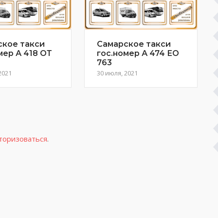
ское такси
Самарское такси
мер А 418 ОТ
гос.номер А 474 ЕО
763
2021
30 июля, 2021
торизоваться
.