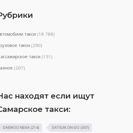
Рубрики
втомобили такси
(18 788)
рузовое такси
(290)
ассажирское такси
(151)
азное
(207)
Нас находят если ищут
Самарское такси:
DAEWOO NEXIA
(214)
DATSUN ON-DO
(307)