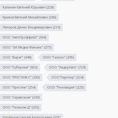
Калинин Евгений Юрьевич
(228)
Криков Евгений Михайлович
(286)
Ляпоров Денис Владимирович
(210)
ООО "АвтоПроффи63"
(364)
ООО " БК Медиа Финанс"
(275)
ООО "Варяг"
(448)
ООО "Галеон"
(395)
ООО "Губерния"
(853)
ООО "ЛидерАвто"
(729)
ООО "ПРЕСТИЖ-С"
(283)
ООО"Партнер"
(224)
ООО "Престиж"
(254)
ООО "Реновация"
(225)
ООО "Сервиском"
(230)
ООО "Телеком-Д"
(255)
Парфенов Сергей Анатольевич
(231)