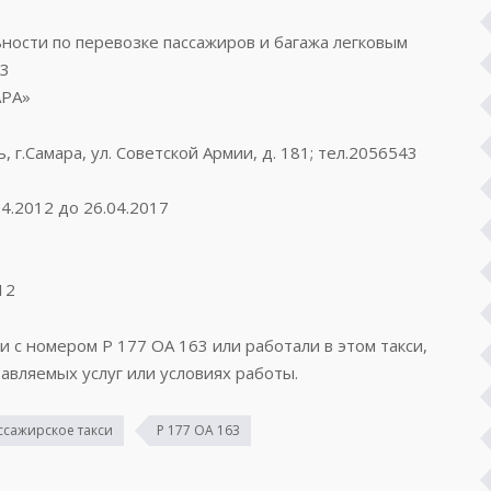
ости по перевозке пассажиров и багажа легковым
03
АРА»
 г.Самара, ул. Советской Армии, д. 181; тел.2056543
4.2012 до 26.04.2017
12
и с номером Р 177 ОА 163 или работали в этом такси,
авляемых услуг или условиях работы.
ссажирское такси
Р 177 ОА 163