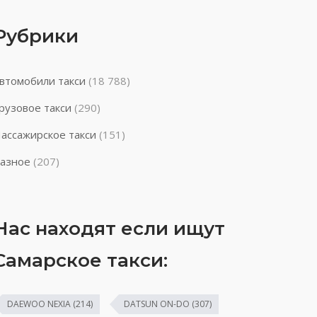
Рубрики
втомобили такси
(18 788)
рузовое такси
(290)
ассажирское такси
(151)
азное
(207)
Нас находят если ищут
Самарское такси:
DAEWOO NEXIA
(214)
DATSUN ON-DO
(307)