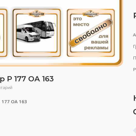
А
Г
П
Р
 Р 177 ОА 163
нтарий
Р 177 ОА 163