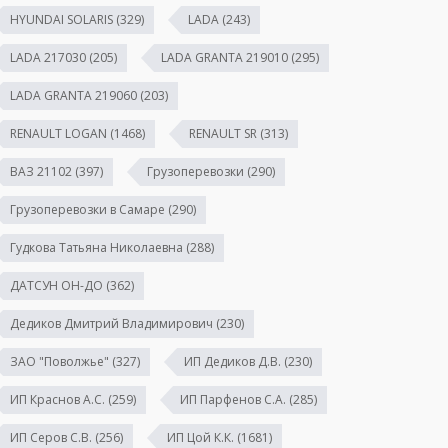
HYUNDAI SOLARIS
(329)
LADA
(243)
LADA 217030
(205)
LADA GRANTA 219010
(295)
LADA GRANTA 219060
(203)
RENAULT LOGAN
(1468)
RENAULT SR
(313)
ВАЗ 21102
(397)
Грузоперевозки
(290)
Грузоперевозки в Самаре
(290)
Гудкова Татьяна Николаевна
(288)
ДАТСУН ОН-ДО
(362)
Дедиков Дмитрий Владимирович
(230)
ЗАО "Поволжье"
(327)
ИП Дедиков Д.В.
(230)
ИП Краснов А.С.
(259)
ИП Парфенов С.А.
(285)
ИП Серов С.В.
(256)
ИП Цой К.К.
(1681)