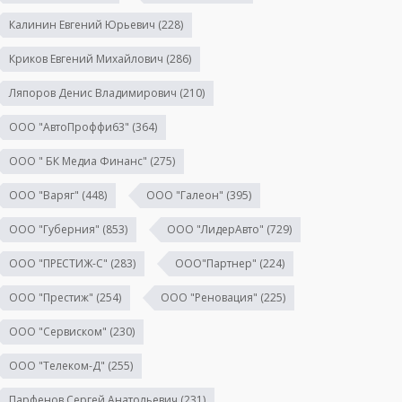
Калинин Евгений Юрьевич
(228)
Криков Евгений Михайлович
(286)
Ляпоров Денис Владимирович
(210)
ООО "АвтоПроффи63"
(364)
ООО " БК Медиа Финанс"
(275)
ООО "Варяг"
(448)
ООО "Галеон"
(395)
ООО "Губерния"
(853)
ООО "ЛидерАвто"
(729)
ООО "ПРЕСТИЖ-С"
(283)
ООО"Партнер"
(224)
ООО "Престиж"
(254)
ООО "Реновация"
(225)
ООО "Сервиском"
(230)
ООО "Телеком-Д"
(255)
Парфенов Сергей Анатольевич
(231)