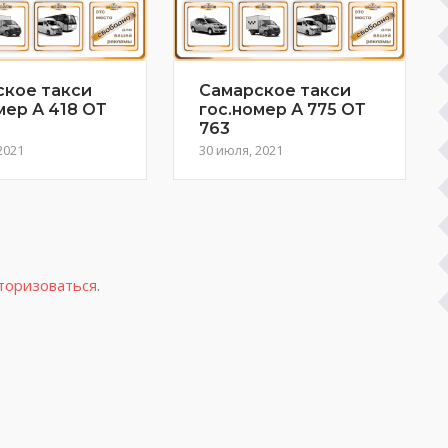
ское такси
Самарское такси
мер А 418 ОТ
гос.номер А 775 ОТ
763
2021
30 июля, 2021
торизоваться
.