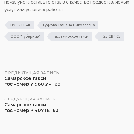
пожалуйста оставьте отзыв о качестве предоставляемых
услуг или условиях работы.
ВАЗ 211540
Гудкова Татьяна Николаевна
ООО "Губерния"
пассажирское такси
Р 23 СВ 163
Навигация
ПРЕДЫДУЩАЯ ЗАПИСЬ
Самарское такси
гос.номер У 980 УР 163
по
записям
СЛЕДУЮЩАЯ ЗАПИСЬ
Самарское такси
гос.номер Р 407ТЕ 163