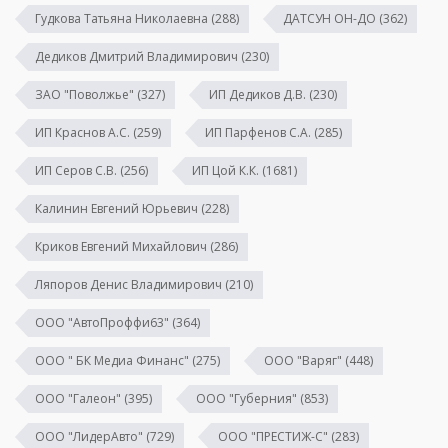
Гудкова Татьяна Николаевна
(288)
ДАТСУН ОН-ДО
(362)
Дедиков Дмитрий Владимирович
(230)
ЗАО "Поволжье"
(327)
ИП Дедиков Д.В.
(230)
ИП Краснов А.С.
(259)
ИП Парфенов С.А.
(285)
ИП Серов С.В.
(256)
ИП Цой К.К.
(1681)
Калинин Евгений Юрьевич
(228)
Криков Евгений Михайлович
(286)
Ляпоров Денис Владимирович
(210)
ООО "АвтоПроффи63"
(364)
ООО " БК Медиа Финанс"
(275)
ООО "Варяг"
(448)
ООО "Галеон"
(395)
ООО "Губерния"
(853)
ООО "ЛидерАвто"
(729)
ООО "ПРЕСТИЖ-С"
(283)