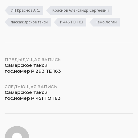
ИП Краснов А.С.
Краснов Александр Сергеевич
пассажирское такси
Р 448 ТО 163
Рено Логан
Навигация
ПРЕДЫДУЩАЯ ЗАПИСЬ
Самарское такси
гос.номер Р 293 ТЕ 163
по
записям
СЛЕДУЮЩАЯ ЗАПИСЬ
Самарское такси
гос.номер Р 451 ТО 163