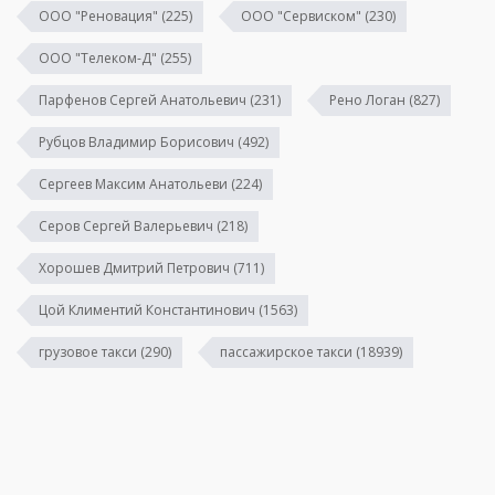
ООО "Реновация"
(225)
ООО "Сервиском"
(230)
ООО "Телеком-Д"
(255)
Парфенов Сергей Анатольевич
(231)
Рено Логан
(827)
Рубцов Владимир Борисович
(492)
Сергеев Максим Анатольеви
(224)
Серов Сергей Валерьевич
(218)
Хорошев Дмитрий Петрович
(711)
Цой Климентий Константинович
(1563)
грузовое такси
(290)
пассажирское такси
(18939)