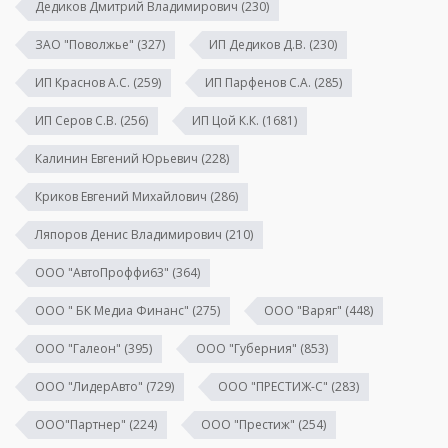
Дедиков Дмитрий Владимирович
(230)
ЗАО "Поволжье"
(327)
ИП Дедиков Д.В.
(230)
ИП Краснов А.С.
(259)
ИП Парфенов С.А.
(285)
ИП Серов С.В.
(256)
ИП Цой К.К.
(1681)
Калинин Евгений Юрьевич
(228)
Криков Евгений Михайлович
(286)
Ляпоров Денис Владимирович
(210)
ООО "АвтоПроффи63"
(364)
ООО " БК Медиа Финанс"
(275)
ООО "Варяг"
(448)
ООО "Галеон"
(395)
ООО "Губерния"
(853)
ООО "ЛидерАвто"
(729)
ООО "ПРЕСТИЖ-С"
(283)
ООО"Партнер"
(224)
ООО "Престиж"
(254)