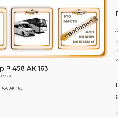
А
Г
П
Р
р Р 458 АК 163
нтарий
 458 АК 163