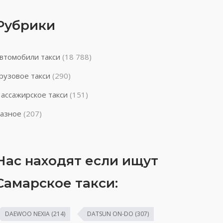
Рубрики
втомобили такси
(18 788)
рузовое такси
(290)
ассажирское такси
(151)
азное
(207)
Нас находят если ищут
Самарское такси:
DAEWOO NEXIA
(214)
DATSUN ON-DO
(307)