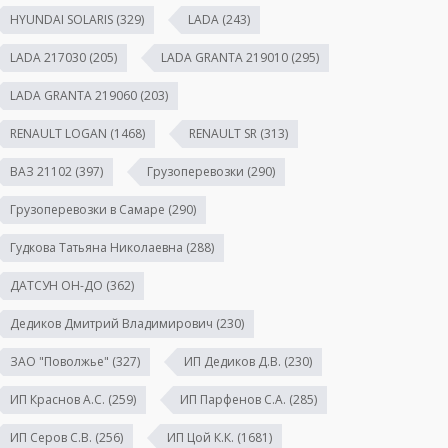
HYUNDAI SOLARIS
(329)
LADA
(243)
LADA 217030
(205)
LADA GRANTA 219010
(295)
LADA GRANTA 219060
(203)
RENAULT LOGAN
(1468)
RENAULT SR
(313)
ВАЗ 21102
(397)
Грузоперевозки
(290)
Грузоперевозки в Самаре
(290)
Гудкова Татьяна Николаевна
(288)
ДАТСУН ОН-ДО
(362)
Дедиков Дмитрий Владимирович
(230)
ЗАО "Поволжье"
(327)
ИП Дедиков Д.В.
(230)
ИП Краснов А.С.
(259)
ИП Парфенов С.А.
(285)
ИП Серов С.В.
(256)
ИП Цой К.К.
(1681)