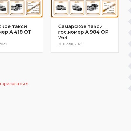
ское такси
Самарское такси
мер А 418 ОТ
гос.номер А 984 ОР
763
2021
30 июля, 2021
торизоваться
.