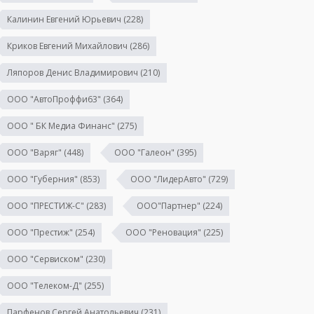
Калинин Евгений Юрьевич
(228)
Криков Евгений Михайлович
(286)
Ляпоров Денис Владимирович
(210)
ООО "АвтоПроффи63"
(364)
ООО " БК Медиа Финанс"
(275)
ООО "Варяг"
(448)
ООО "Галеон"
(395)
ООО "Губерния"
(853)
ООО "ЛидерАвто"
(729)
ООО "ПРЕСТИЖ-С"
(283)
ООО"Партнер"
(224)
ООО "Престиж"
(254)
ООО "Реновация"
(225)
ООО "Сервиском"
(230)
ООО "Телеком-Д"
(255)
Парфенов Сергей Анатольевич
(231)