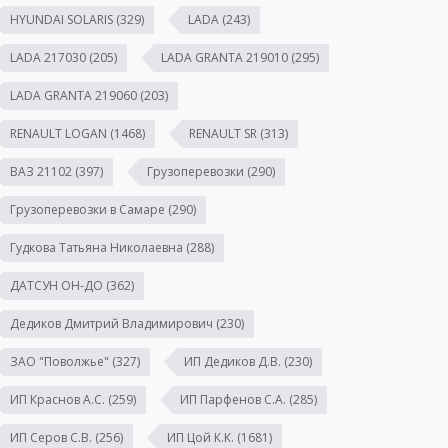
HYUNDAI SOLARIS
(329)
LADA
(243)
LADA 217030
(205)
LADA GRANTA 219010
(295)
LADA GRANTA 219060
(203)
RENAULT LOGAN
(1468)
RENAULT SR
(313)
ВАЗ 21102
(397)
Грузоперевозки
(290)
Грузоперевозки в Самаре
(290)
Гудкова Татьяна Николаевна
(288)
ДАТСУН ОН-ДО
(362)
Дедиков Дмитрий Владимирович
(230)
ЗАО "Поволжье"
(327)
ИП Дедиков Д.В.
(230)
ИП Краснов А.С.
(259)
ИП Парфенов С.А.
(285)
ИП Серов С.В.
(256)
ИП Цой К.К.
(1681)