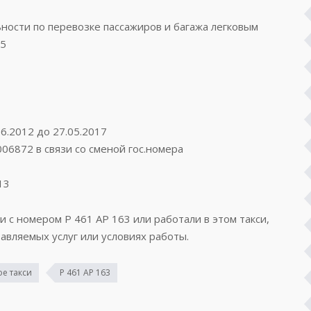
ости по перевозке пассажиров и багажа легковым
05
6.2012 до 27.05.2017
06872 в связи со сменой гос.номера
13
и с номером Р 461 АР 163 или работали в этом такси,
авляемых услуг или условиях работы.
е такси
Р 461 АР 163