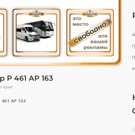
А
Г
П
Р
 Р 461 АР 163
нтарий
 461 АР 163