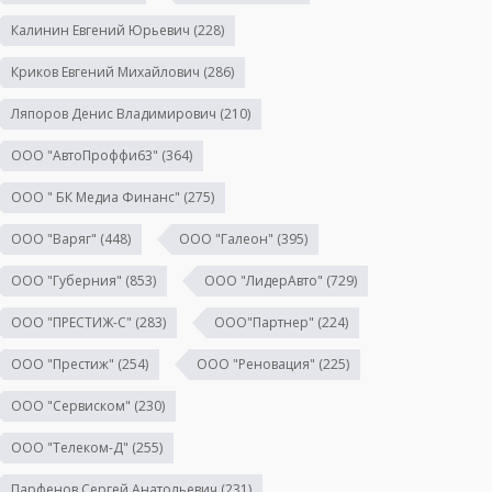
Калинин Евгений Юрьевич
(228)
Криков Евгений Михайлович
(286)
Ляпоров Денис Владимирович
(210)
ООО "АвтоПроффи63"
(364)
ООО " БК Медиа Финанс"
(275)
ООО "Варяг"
(448)
ООО "Галеон"
(395)
ООО "Губерния"
(853)
ООО "ЛидерАвто"
(729)
ООО "ПРЕСТИЖ-С"
(283)
ООО"Партнер"
(224)
ООО "Престиж"
(254)
ООО "Реновация"
(225)
ООО "Сервиском"
(230)
ООО "Телеком-Д"
(255)
Парфенов Сергей Анатольевич
(231)