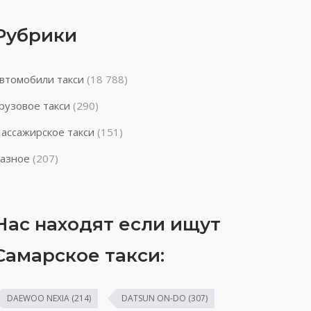
Рубрики
втомобили такси
(18 788)
рузовое такси
(290)
ассажирское такси
(151)
азное
(207)
Нас находят если ищут
Самарское такси:
DAEWOO NEXIA
(214)
DATSUN ON-DO
(307)