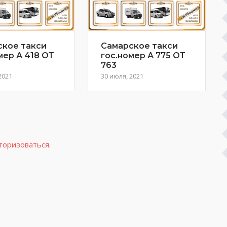
ское такси
Самарское такси
мер А 418 ОТ
гос.номер А 775 ОТ
763
2021
30 июля, 2021
торизоваться
.