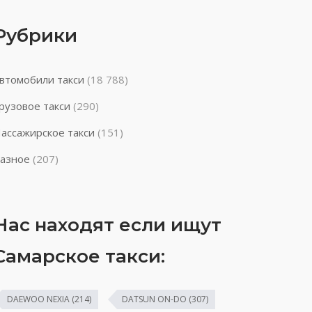
Рубрики
втомобили такси
(18 788)
рузовое такси
(290)
ассажирское такси
(151)
азное
(207)
Нас находят если ищут
Самарское такси:
DAEWOO NEXIA
(214)
DATSUN ON-DO
(307)