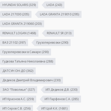
HYUNDAI SOLARIS
(329)
LADA
(243)
LADA 217030
(205)
LADA GRANTA 219010
(295)
LADA GRANTA 219060
(203)
RENAULT LOGAN
(1468)
RENAULT SR
(313)
ВАЗ 21102
(397)
Грузоперевозки
(290)
Грузоперевозки в Самаре
(290)
Гудкова Татьяна Николаевна
(288)
ДАТСУН ОН-ДО
(362)
Дедиков Дмитрий Владимирович
(230)
ЗАО "Поволжье"
(327)
ИП Дедиков Д.В.
(230)
ИП Краснов А.С.
(259)
ИП Парфенов С.А.
(285)
ИП Серов С.В.
(256)
ИП Цой К.К.
(1681)