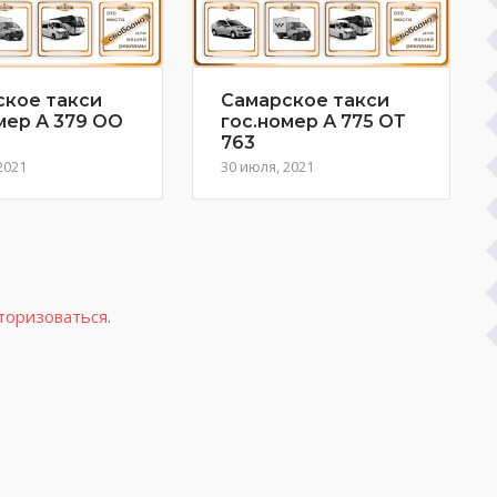
ское такси
Самарское такси
мер А 379 ОО
гос.номер А 775 ОТ
763
2021
30 июля, 2021
торизоваться
.