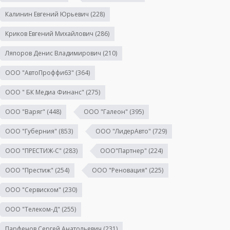
Калинин Евгений Юрьевич
(228)
Криков Евгений Михайлович
(286)
Ляпоров Денис Владимирович
(210)
ООО "АвтоПроффи63"
(364)
ООО " БК Медиа Финанс"
(275)
ООО "Варяг"
(448)
ООО "Галеон"
(395)
ООО "Губерния"
(853)
ООО "ЛидерАвто"
(729)
ООО "ПРЕСТИЖ-С"
(283)
ООО"Партнер"
(224)
ООО "Престиж"
(254)
ООО "Реновация"
(225)
ООО "Сервиском"
(230)
ООО "Телеком-Д"
(255)
Парфенов Сергей Анатольевич
(231)