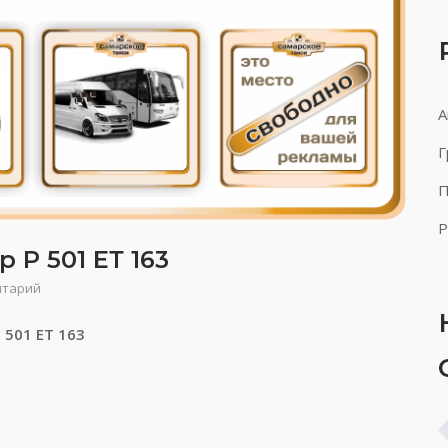
А
Г
П
Р
 Р 501 ЕТ 163
нтарий
 501 ЕТ 163