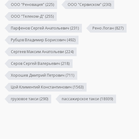
ООО "Реновация"
(225)
ООО "Сервиском"
(230)
ООО "Телеком-Д"
(255)
Парфенов Сергей Анатольевич
(231)
Рено Логан
(827)
Рубцов Владимир Борисович
(492)
Сергеев Максим Анатольеви
(224)
Серов Сергей Валерьевич
(218)
Хорошев Дмитрий Петрович
(711)
Цой Климентий Константинович
(1563)
грузовое такси
(290)
пассажирское такси
(18939)