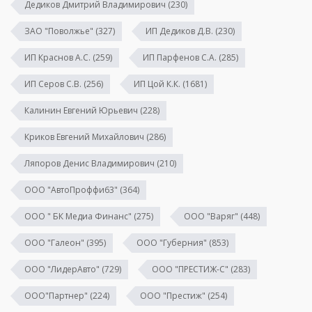
Дедиков Дмитрий Владимирович
(230)
ЗАО "Поволжье"
(327)
ИП Дедиков Д.В.
(230)
ИП Краснов А.С.
(259)
ИП Парфенов С.А.
(285)
ИП Серов С.В.
(256)
ИП Цой К.К.
(1681)
Калинин Евгений Юрьевич
(228)
Криков Евгений Михайлович
(286)
Ляпоров Денис Владимирович
(210)
ООО "АвтоПроффи63"
(364)
ООО " БК Медиа Финанс"
(275)
ООО "Варяг"
(448)
ООО "Галеон"
(395)
ООО "Губерния"
(853)
ООО "ЛидерАвто"
(729)
ООО "ПРЕСТИЖ-С"
(283)
ООО"Партнер"
(224)
ООО "Престиж"
(254)