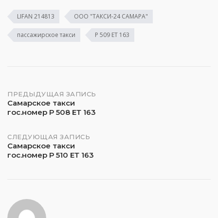
LIFAN 214813
ООО "ТАКСИ-24 САМАРА"
пассажирское такси
Р 509 ЕТ 163
Навигация
ПРЕДЫДУЩАЯ ЗАПИСЬ
Самарское такси
гос.номер Р 508 ЕТ 163
по
записям
СЛЕДУЮЩАЯ ЗАПИСЬ
Самарское такси
гос.номер Р 510 ЕТ 163