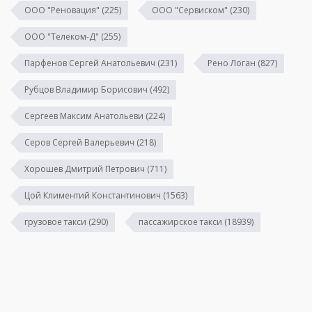
ООО "Реновация"
(225)
ООО "Сервиском"
(230)
ООО "Телеком-Д"
(255)
Парфенов Сергей Анатольевич
(231)
Рено Логан
(827)
Рубцов Владимир Борисович
(492)
Сергеев Максим Анатольеви
(224)
Серов Сергей Валерьевич
(218)
Хорошев Дмитрий Петрович
(711)
Цой Климентий Константинович
(1563)
грузовое такси
(290)
пассажирское такси
(18939)