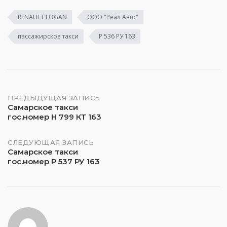
RENAULT LOGAN
ООО "Реал Авто"
пассажирское такси
Р 536 РУ 163
Навигация
ПРЕДЫДУЩАЯ ЗАПИСЬ
Самарское такси
гос.номер Н 799 КТ 163
по
записям
СЛЕДУЮЩАЯ ЗАПИСЬ
Самарское такси
гос.номер Р 537 РУ 163