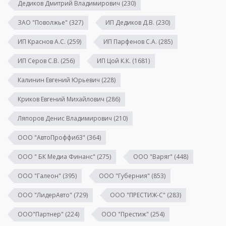
Дедиков Дмитрий Владимирович
(230)
ЗАО "Поволжье"
(327)
ИП Дедиков Д.В.
(230)
ИП Краснов А.С.
(259)
ИП Парфенов С.А.
(285)
ИП Серов С.В.
(256)
ИП Цой К.К.
(1681)
Калинин Евгений Юрьевич
(228)
Криков Евгений Михайлович
(286)
Ляпоров Денис Владимирович
(210)
ООО "АвтоПроффи63"
(364)
ООО " БК Медиа Финанс"
(275)
ООО "Варяг"
(448)
ООО "Галеон"
(395)
ООО "Губерния"
(853)
ООО "ЛидерАвто"
(729)
ООО "ПРЕСТИЖ-С"
(283)
ООО"Партнер"
(224)
ООО "Престиж"
(254)