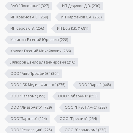
ЗАО "Поволжье"
(327)
ИП Дедиков Д.В.
(230)
ИП Краснов А.С.
(259)
ИП Парфенов С.А.
(285)
ИП Серов С.В.
(256)
ИП Цой К.К.
(1681)
Калинин Евгений Юрьевич
(228)
Криков Евгений Михайлович
(286)
Ляпоров Денис Владимирович
(210)
ООО "АвтоПроффи63"
(364)
ООО " БК Медиа Финанс"
(275)
ООО "Варяг"
(448)
ООО "Галеон"
(395)
ООО "Губерния"
(853)
ООО "ЛидерАвто"
(729)
ООО "ПРЕСТИЖ-С"
(283)
ООО"Партнер"
(224)
ООО "Престиж"
(254)
ООО "Реновация"
(225)
ООО "Сервиском"
(230)