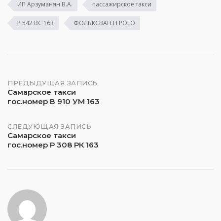
ИП Арзуманян В.А.
пассажирское такси
Р 542 ВС 163
ФОЛЬКСВАГЕН POLO
Навигация
ПРЕДЫДУЩАЯ ЗАПИСЬ
Самарское такси
гос.номер В 910 УМ 163
по
записям
СЛЕДУЮЩАЯ ЗАПИСЬ
Самарское такси
гос.номер Р 308 РК 163