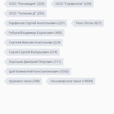
ООО "Реновация"
(225)
ООО "Сервиском"
(230)
ООО "Телеком-Д"
(255)
Парфенов Сергей Анатольевич
(231)
Рено Логан
(827)
Рубцов Владимир Борисович
(492)
Сергеев Максим Анатольеви
(224)
Серов Сергей Валерьевич
(218)
Хорошев Дмитрий Петрович
(711)
Цой Климентий Константинович
(1563)
грузовое такси
(290)
пассажирское такси
(18939)