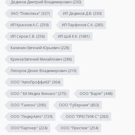
Дедиков Дмитрий Владимирович
(230)
ЗАО "Поволжье"
(327)
ИП Дедиков Д.В.
(230)
ИП Краснов А.С.
(259)
ИП Парфенов С.А.
(285)
ИП Серов С.В.
(256)
ИП Цой К.К.
(1681)
Калинин Евгений Юрьевич
(228)
Криков Евгений Михайлович
(286)
Ляпоров Денис Владимирович
(210)
ООО "АвтоПроффи63"
(364)
ООО " БК Медиа Финанс"
(275)
ООО "Варяг"
(448)
ООО "Галеон"
(395)
ООО "Губерния"
(853)
ООО "ЛидерАвто"
(729)
ООО "ПРЕСТИЖ-С"
(283)
ООО"Партнер"
(224)
ООО "Престиж"
(254)