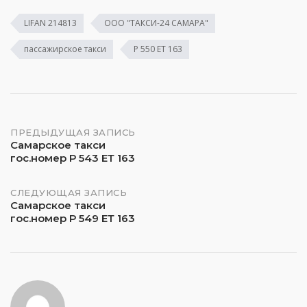
LIFAN 214813
ООО "ТАКСИ-24 САМАРА"
пассажирское такси
Р 550 ЕТ 163
Навигация
ПРЕДЫДУЩАЯ ЗАПИСЬ
Самарское такси
гос.номер Р 543 ЕТ 163
по
записям
СЛЕДУЮЩАЯ ЗАПИСЬ
Самарское такси
гос.номер Р 549 ЕТ 163