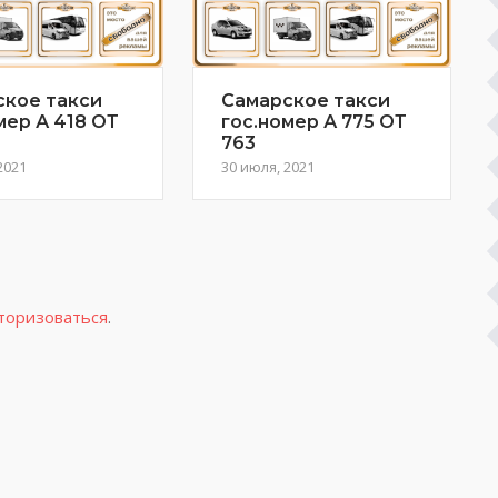
ское такси
Самарское такси
мер А 418 ОТ
гос.номер А 775 ОТ
763
2021
30 июля, 2021
торизоваться
.