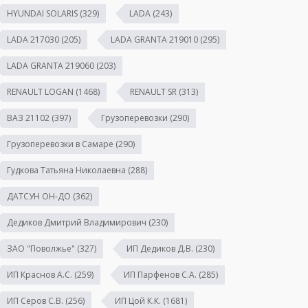
HYUNDAI SOLARIS
(329)
LADA
(243)
LADA 217030
(205)
LADA GRANTA 219010
(295)
LADA GRANTA 219060
(203)
RENAULT LOGAN
(1468)
RENAULT SR
(313)
ВАЗ 21102
(397)
Грузоперевозки
(290)
Грузоперевозки в Самаре
(290)
Гудкова Татьяна Николаевна
(288)
ДАТСУН ОН-ДО
(362)
Дедиков Дмитрий Владимирович
(230)
ЗАО "Поволжье"
(327)
ИП Дедиков Д.В.
(230)
ИП Краснов А.С.
(259)
ИП Парфенов С.А.
(285)
ИП Серов С.В.
(256)
ИП Цой К.К.
(1681)