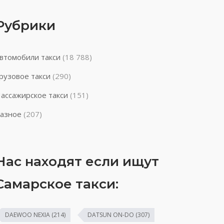
Рубрики
втомобили такси
(18 788)
рузовое такси
(290)
ассажирское такси
(151)
азное
(207)
Нас находят если ищут
Самарское такси:
DAEWOO NEXIA
(214)
DATSUN ON-DO
(307)