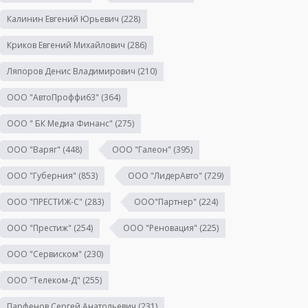
Калинин Евгений Юрьевич
(228)
Криков Евгений Михайлович
(286)
Ляпоров Денис Владимирович
(210)
ООО "АвтоПроффи63"
(364)
ООО " БК Медиа Финанс"
(275)
ООО "Варяг"
(448)
ООО "Галеон"
(395)
ООО "Губерния"
(853)
ООО "ЛидерАвто"
(729)
ООО "ПРЕСТИЖ-С"
(283)
ООО"Партнер"
(224)
ООО "Престиж"
(254)
ООО "Реновация"
(225)
ООО "Сервиском"
(230)
ООО "Телеком-Д"
(255)
Парфенов Сергей Анатольевич
(231)