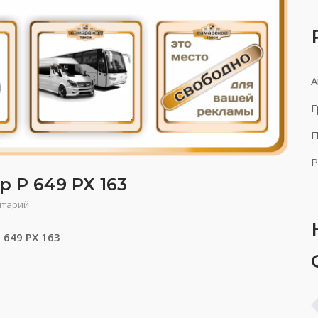
А
Г
П
Р
 Р 649 РХ 163
нтарий
 649 РХ 163