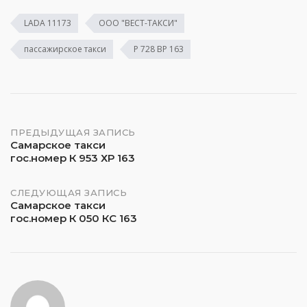
LADA 11173
ООО "ВЕСТ-ТАКСИ"
пассажирское такси
Р 728 ВР 163
Навигация
ПРЕДЫДУЩАЯ ЗАПИСЬ
Самарское такси
гос.номер К 953 ХР 163
по
записям
СЛЕДУЮЩАЯ ЗАПИСЬ
Самарское такси
гос.номер К 050 КС 163