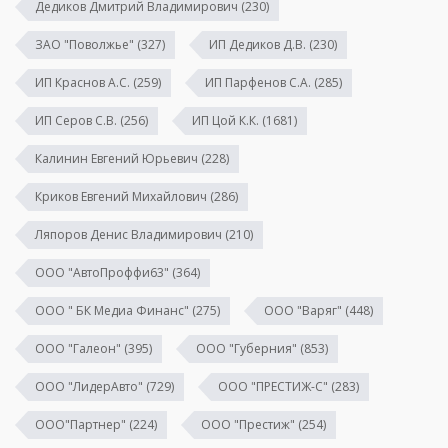
Дедиков Дмитрий Владимирович
(230)
ЗАО "Поволжье"
(327)
ИП Дедиков Д.В.
(230)
ИП Краснов А.С.
(259)
ИП Парфенов С.А.
(285)
ИП Серов С.В.
(256)
ИП Цой К.К.
(1681)
Калинин Евгений Юрьевич
(228)
Криков Евгений Михайлович
(286)
Ляпоров Денис Владимирович
(210)
ООО "АвтоПроффи63"
(364)
ООО " БК Медиа Финанс"
(275)
ООО "Варяг"
(448)
ООО "Галеон"
(395)
ООО "Губерния"
(853)
ООО "ЛидерАвто"
(729)
ООО "ПРЕСТИЖ-С"
(283)
ООО"Партнер"
(224)
ООО "Престиж"
(254)