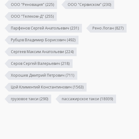
ООО "Реновация"
(225)
ООО "Сервиском"
(230)
ООО "Телеком-Д"
(255)
Парфенов Сергей Анатольевич
(231)
Рено Логан
(827)
Рубцов Владимир Борисович
(492)
Сергеев Максим Анатольеви
(224)
Серов Сергей Валерьевич
(218)
Хорошев Дмитрий Петрович
(711)
Цой Климентий Константинович
(1563)
грузовое такси
(290)
пассажирское такси
(18939)