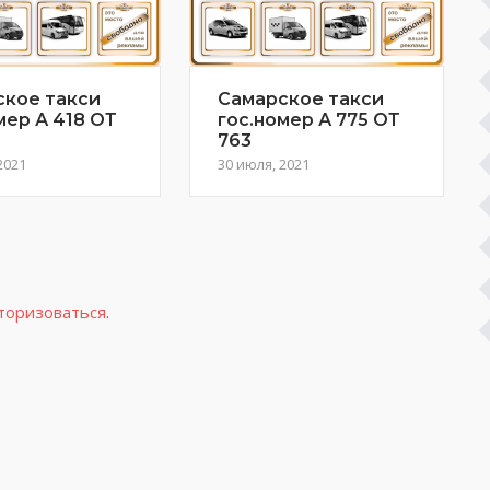
ское такси
Самарское такси
мер А 418 ОТ
гос.номер А 775 ОТ
763
2021
30 июля, 2021
торизоваться
.