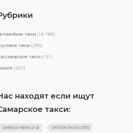
Рубрики
втомобили такси
(18 788)
рузовое такси
(290)
ассажирское такси
(151)
азное
(207)
Нас находят если ищут
Самарское такси:
DAEWOO NEXIA
(214)
DATSUN ON-DO
(307)