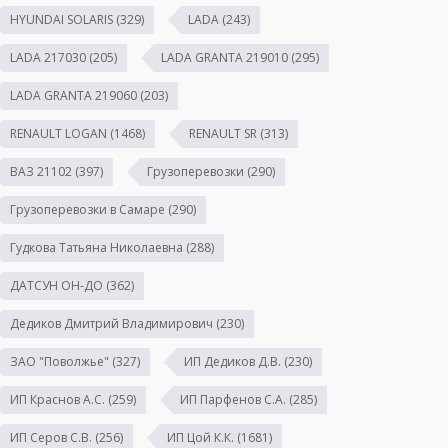
HYUNDAI SOLARIS
(329)
LADA
(243)
LADA 217030
(205)
LADA GRANTA 219010
(295)
LADA GRANTA 219060
(203)
RENAULT LOGAN
(1468)
RENAULT SR
(313)
ВАЗ 21102
(397)
Грузоперевозки
(290)
Грузоперевозки в Самаре
(290)
Гудкова Татьяна Николаевна
(288)
ДАТСУН ОН-ДО
(362)
Дедиков Дмитрий Владимирович
(230)
ЗАО "Поволжье"
(327)
ИП Дедиков Д.В.
(230)
ИП Краснов А.С.
(259)
ИП Парфенов С.А.
(285)
ИП Серов С.В.
(256)
ИП Цой К.К.
(1681)