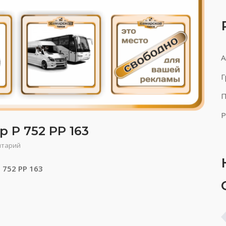
А
Г
П
Р
 Р 752 РР 163
нтарий
 752 РР 163