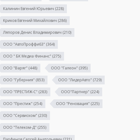
Калинин Евгений Юрьевич
(228)
Криков Евгений Михайлович
(286)
Ляпоров Денис Владимирович
(210)
ООО "АвтоПроффи63"
(364)
ООО " БК Медиа Финанс"
(275)
ООО "Варяг"
(448)
ООО "Галеон"
(395)
ООО "Губерния"
(853)
ООО "ЛидерАвто"
(729)
ООО "ПРЕСТИЖ-С"
(283)
ООО"Партнер"
(224)
ООО "Престиж"
(254)
ООО "Реновация"
(225)
ООО "Сервиском"
(230)
ООО "Телеком-Д"
(255)
Парфенов Сергей Анатольевич
(231)