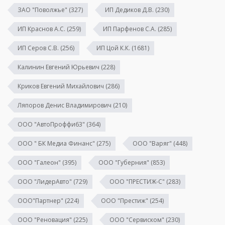
ЗАО "Поволжье"
(327)
ИП Дедиков Д.В.
(230)
ИП Краснов А.С.
(259)
ИП Парфенов С.А.
(285)
ИП Серов С.В.
(256)
ИП Цой К.К.
(1681)
Калинин Евгений Юрьевич
(228)
Криков Евгений Михайлович
(286)
Ляпоров Денис Владимирович
(210)
ООО "АвтоПроффи63"
(364)
ООО " БК Медиа Финанс"
(275)
ООО "Варяг"
(448)
ООО "Галеон"
(395)
ООО "Губерния"
(853)
ООО "ЛидерАвто"
(729)
ООО "ПРЕСТИЖ-С"
(283)
ООО"Партнер"
(224)
ООО "Престиж"
(254)
ООО "Реновация"
(225)
ООО "Сервиском"
(230)