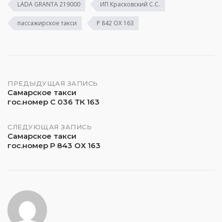
LADA GRANTA 219000
ИП Красковский С.С.
пассажирское такси
Р 842 ОХ 163
Навигация
ПРЕДЫДУЩАЯ ЗАПИСЬ
Самарское такси
гос.номер С 036 ТК 163
по
записям
СЛЕДУЮЩАЯ ЗАПИСЬ
Самарское такси
гос.номер Р 843 ОХ 163