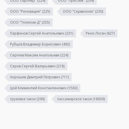
ООО"Партнер"
(224)
ООО "Престиж"
(254)
ООО "Реновация"
(225)
ООО "Сервиском"
(230)
ООО "Телеком-Д"
(255)
Парфенов Сергей Анатольевич
(231)
Рено Логан
(827)
Рубцов Владимир Борисович
(492)
Сергеев Максим Анатольеви
(224)
Серов Сергей Валерьевич
(218)
Хорошев Дмитрий Петрович
(711)
Цой Климентий Константинович
(1563)
грузовое такси
(290)
пассажирское такси
(18939)