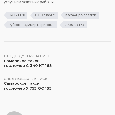
услуг или условиях работы.
ВАЗ 21120
ООО "Варяг"
пассажирское такси
Рубцов Владимир Борисович
С 430 АВ 163
Навигация
ПРЕДЫДУЩАЯ ЗАПИСЬ
Самарское такси
гос.номер С 340 КТ 163
по
записям
СЛЕДУЮЩАЯ ЗАПИСЬ
Самарское такси
гос.номер Х 753 ОС 163