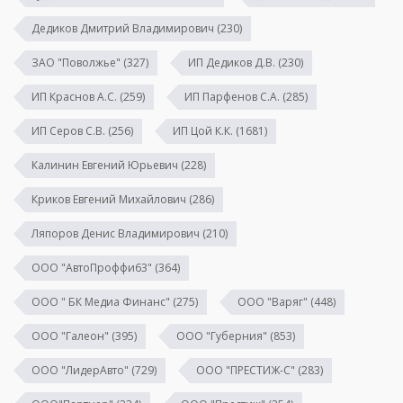
Дедиков Дмитрий Владимирович
(230)
ЗАО "Поволжье"
(327)
ИП Дедиков Д.В.
(230)
ИП Краснов А.С.
(259)
ИП Парфенов С.А.
(285)
ИП Серов С.В.
(256)
ИП Цой К.К.
(1681)
Калинин Евгений Юрьевич
(228)
Криков Евгений Михайлович
(286)
Ляпоров Денис Владимирович
(210)
ООО "АвтоПроффи63"
(364)
ООО " БК Медиа Финанс"
(275)
ООО "Варяг"
(448)
ООО "Галеон"
(395)
ООО "Губерния"
(853)
ООО "ЛидерАвто"
(729)
ООО "ПРЕСТИЖ-С"
(283)