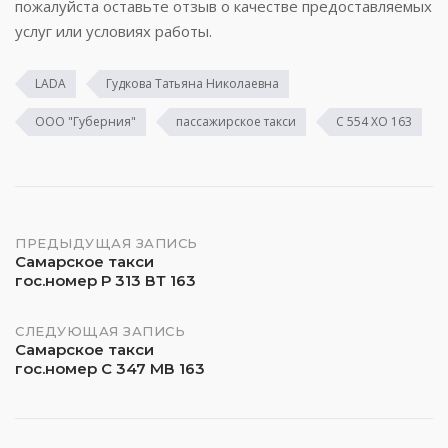
пожалуйста оставьте отзыв о качестве предоставляемых
услуг или условиях работы.
LADA
Гудкова Татьяна Николаевна
ООО "Губерния"
пассажирское такси
С 554 ХО 163
Навигация
ПРЕДЫДУЩАЯ ЗАПИСЬ
Самарское такси
гос.номер Р 313 ВТ 163
по
записям
СЛЕДУЮЩАЯ ЗАПИСЬ
Самарское такси
гос.номер С 347 МВ 163