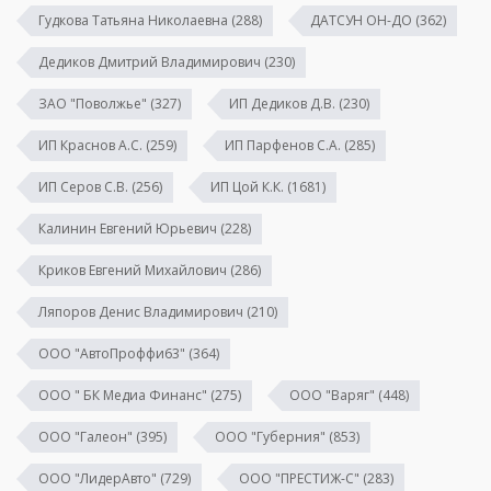
Гудкова Татьяна Николаевна
(288)
ДАТСУН ОН-ДО
(362)
Дедиков Дмитрий Владимирович
(230)
ЗАО "Поволжье"
(327)
ИП Дедиков Д.В.
(230)
ИП Краснов А.С.
(259)
ИП Парфенов С.А.
(285)
ИП Серов С.В.
(256)
ИП Цой К.К.
(1681)
Калинин Евгений Юрьевич
(228)
Криков Евгений Михайлович
(286)
Ляпоров Денис Владимирович
(210)
ООО "АвтоПроффи63"
(364)
ООО " БК Медиа Финанс"
(275)
ООО "Варяг"
(448)
ООО "Галеон"
(395)
ООО "Губерния"
(853)
ООО "ЛидерАвто"
(729)
ООО "ПРЕСТИЖ-С"
(283)