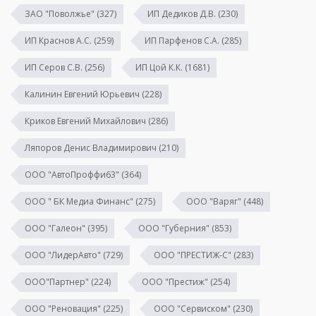
ЗАО "Поволжье"
(327)
ИП Дедиков Д.В.
(230)
ИП Краснов А.С.
(259)
ИП Парфенов С.А.
(285)
ИП Серов С.В.
(256)
ИП Цой К.К.
(1681)
Калинин Евгений Юрьевич
(228)
Криков Евгений Михайлович
(286)
Ляпоров Денис Владимирович
(210)
ООО "АвтоПроффи63"
(364)
ООО " БК Медиа Финанс"
(275)
ООО "Варяг"
(448)
ООО "Галеон"
(395)
ООО "Губерния"
(853)
ООО "ЛидерАвто"
(729)
ООО "ПРЕСТИЖ-С"
(283)
ООО"Партнер"
(224)
ООО "Престиж"
(254)
ООО "Реновация"
(225)
ООО "Сервиском"
(230)