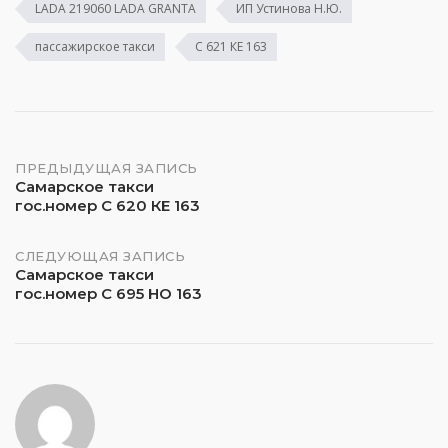
LADA 219060 LADA GRANTA
ИП Устинова Н.Ю.
пассажирское такси
С 621 КЕ 163
Навигация
ПРЕДЫДУЩАЯ ЗАПИСЬ
Самарское такси
гос.номер С 620 КЕ 163
по
записям
СЛЕДУЮЩАЯ ЗАПИСЬ
Самарское такси
гос.номер С 695 НО 163