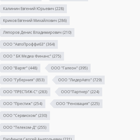
Калинин Евгений Юрьевич
(228)
Криков Евгений Михайлович
(286)
Ляпоров Денис Владимирович
(210)
ООО "АвтоПроффи63"
(364)
ООО " БК Медиа Финанс"
(275)
ООО "Варяг"
(448)
ООО "Галеон"
(395)
ООО "Губерния"
(853)
ООО "ЛидерАвто"
(729)
ООО "ПРЕСТИЖ-С"
(283)
ООО"Партнер"
(224)
ООО "Престиж"
(254)
ООО "Реновация"
(225)
ООО "Сервиском"
(230)
ООО "Телеком-Д"
(255)
Парфенов Сергей Анатольевич
(231)