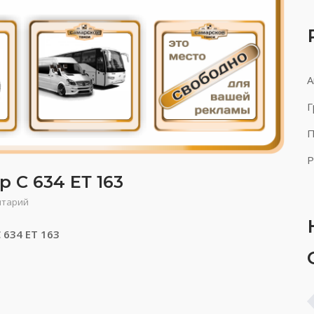
А
Г
П
Р
 С 634 ЕТ 163
нтарий
 634 ЕТ 163