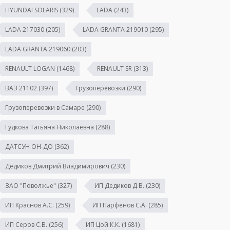
HYUNDAI SOLARIS
(329)
LADA
(243)
LADA 217030
(205)
LADA GRANTA 219010
(295)
LADA GRANTA 219060
(203)
RENAULT LOGAN
(1468)
RENAULT SR
(313)
ВАЗ 21102
(397)
Грузоперевозки
(290)
Грузоперевозки в Самаре
(290)
Гудкова Татьяна Николаевна
(288)
ДАТСУН ОН-ДО
(362)
Дедиков Дмитрий Владимирович
(230)
ЗАО "Поволжье"
(327)
ИП Дедиков Д.В.
(230)
ИП Краснов А.С.
(259)
ИП Парфенов С.А.
(285)
ИП Серов С.В.
(256)
ИП Цой К.К.
(1681)