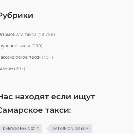
Рубрики
втомобили такси
(18 788)
рузовое такси
(290)
ассажирское такси
(151)
азное
(207)
Нас находят если ищут
Самарское такси:
DAEWOO NEXIA
(214)
DATSUN ON-DO
(307)