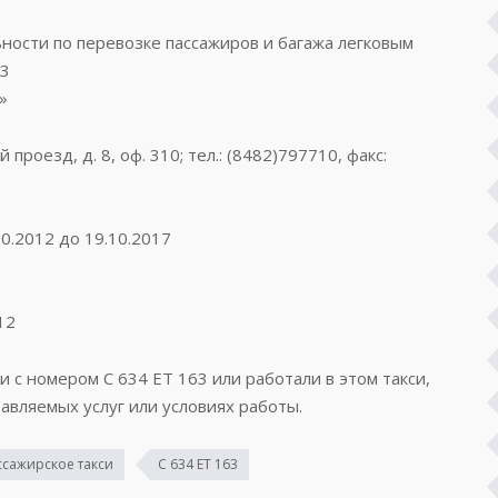
ости по перевозке пассажиров и багажа легковым
73
»
проезд, д. 8, оф. 310; тел.: (8482)797710, факс:
0.2012 до 19.10.2017
12
и с номером С 634 ЕТ 163 или работали в этом такси,
авляемых услуг или условиях работы.
ссажирское такси
С 634 ЕТ 163