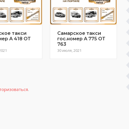
ское такси
Самарское такси
мер А 418 ОТ
гос.номер А 775 ОТ
763
2021
30 июля, 2021
торизоваться
.