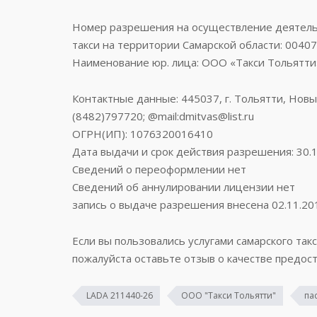
Номер разрешения на осуществление деятельн
такси на территории Самарской области: 0040
Наименование юр. лица: ООО «Такси Тольятти
Контактные данные: 445037, г. Тольятти, Новый 
(8482)797720; @mail:dmitvas@list.ru
ОГРН(ИП): 1076320016410
Дата выдачи и срок действия разрешения: 30.1
Сведений о переоформлении нет
Сведений об аннулировании лицензии нет
запись о выдаче разрешения внесена 02.11.20
Если вы пользовались услугами самарского такс
пожалуйста оставьте отзыв о качестве предост
LADA 211440-26
ООО "Такси Тольятти"
па