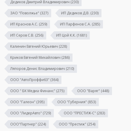
Дедиков Дмитрий Владимирович
(230)
ЗАО "Поволжье"
(327)
ИП Дедиков Д.В.
(230)
ИП Краснов А.С.
(259)
ИП Парфенов С.А.
(285)
ИП Серов С.В.
(256)
ИП Цой К.К.
(1681)
Калинин Евгений Юрьевич
(228)
Криков Евгений Михайлович
(286)
Ляпоров Денис Владимирович
(210)
ООО "АвтоПроффи63"
(364)
ООО " БК Медиа Финанс"
(275)
ООО "Варяг"
(448)
ООО "Галеон"
(395)
ООО "Губерния"
(853)
ООО "ЛидерАвто"
(729)
ООО "ПРЕСТИЖ-С"
(283)
ООО"Партнер"
(224)
ООО "Престиж"
(254)