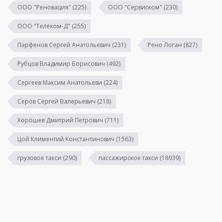
ООО "Реновация"
(225)
ООО "Сервиском"
(230)
ООО "Телеком-Д"
(255)
Парфенов Сергей Анатольевич
(231)
Рено Логан
(827)
Рубцов Владимир Борисович
(492)
Сергеев Максим Анатольеви
(224)
Серов Сергей Валерьевич
(218)
Хорошев Дмитрий Петрович
(711)
Цой Климентий Константинович
(1563)
грузовое такси
(290)
пассажирское такси
(18939)