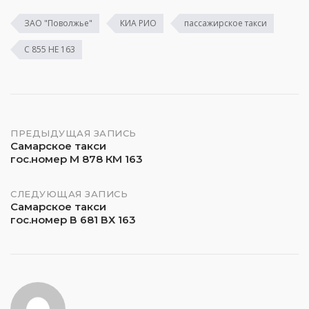
ЗАО "Поволжье"
КИА РИО
пассажирское такси
С 855 НЕ 163
Навигация
ПРЕДЫДУЩАЯ ЗАПИСЬ
Самарское такси
гос.номер М 878 КМ 163
по
записям
СЛЕДУЮЩАЯ ЗАПИСЬ
Самарское такси
гос.номер В 681 ВХ 163