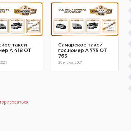
ское такси
Самарское такси
мер А 418 ОТ
гос.номер А 775 ОТ
763
2021
30 июля, 2021
торизоваться
.