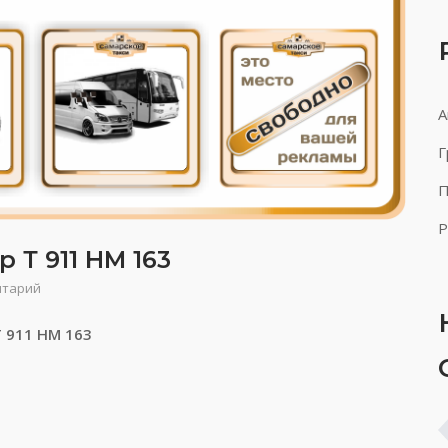
А
Г
П
Р
 Т 911 НМ 163
нтарий
Т 911 НМ 163