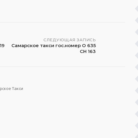
СЛЕДУЮЩАЯ ЗАПИСЬ
19
Самарское такси гос.номер О 635
СН 163
рское Такси