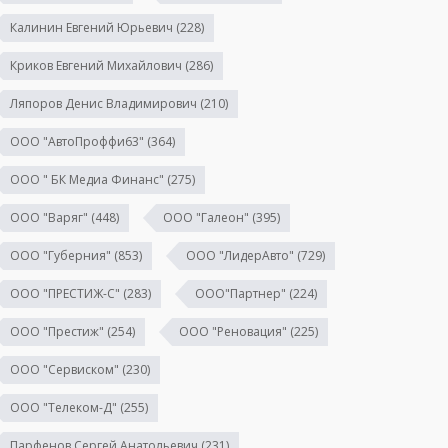
Калинин Евгений Юрьевич
(228)
Криков Евгений Михайлович
(286)
Ляпоров Денис Владимирович
(210)
ООО "АвтоПроффи63"
(364)
ООО " БК Медиа Финанс"
(275)
ООО "Варяг"
(448)
ООО "Галеон"
(395)
ООО "Губерния"
(853)
ООО "ЛидерАвто"
(729)
ООО "ПРЕСТИЖ-С"
(283)
ООО"Партнер"
(224)
ООО "Престиж"
(254)
ООО "Реновация"
(225)
ООО "Сервиском"
(230)
ООО "Телеком-Д"
(255)
Парфенов Сергей Анатольевич
(231)