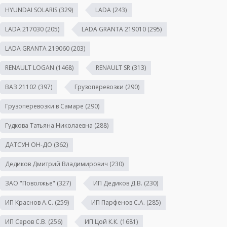
HYUNDAI SOLARIS
(329)
LADA
(243)
LADA 217030
(205)
LADA GRANTA 219010
(295)
LADA GRANTA 219060
(203)
RENAULT LOGAN
(1468)
RENAULT SR
(313)
ВАЗ 21102
(397)
Грузоперевозки
(290)
Грузоперевозки в Самаре
(290)
Гудкова Татьяна Николаевна
(288)
ДАТСУН ОН-ДО
(362)
Дедиков Дмитрий Владимирович
(230)
ЗАО "Поволжье"
(327)
ИП Дедиков Д.В.
(230)
ИП Краснов А.С.
(259)
ИП Парфенов С.А.
(285)
ИП Серов С.В.
(256)
ИП Цой К.К.
(1681)