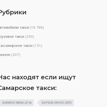
Рубрики
втомобили такси
(18 788)
рузовое такси
(290)
ассажирское такси
(151)
азное
(207)
Нас находят если ищут
Самарское такси:
DAEWOO NEXIA
(214)
DATSUN ON-DO
(307)