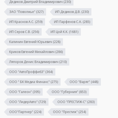
Дедиков Дмитрий Владимирович
(230)
ЗАО "Поволжье"
(327)
ИП Дедиков Д.В.
(230)
ИП Краснов А.С.
(259)
ИП Парфенов С.А.
(285)
ИП Серов С.В.
(256)
ИП Цой К.К.
(1681)
Калинин Евгений Юрьевич
(228)
Криков Евгений Михайлович
(286)
Ляпоров Денис Владимирович
(210)
ООО "АвтоПроффи63"
(364)
ООО " БК Медиа Финанс"
(275)
ООО "Варяг"
(448)
ООО "Галеон"
(395)
ООО "Губерния"
(853)
ООО "ЛидерАвто"
(729)
ООО "ПРЕСТИЖ-С"
(283)
ООО"Партнер"
(224)
ООО "Престиж"
(254)