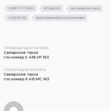
CHERY T11 TIGGO
ИП Цой К.К.
пассажирское такси
Х 549 КЕ 163
Цой Климентий Константинович
Навигация
ПРЕДЫДУЩАЯ ЗАПИСЬ
Самарское такси
гос.номер У 418 УР 163
по
записям
СЛЕДУЮЩАЯ ЗАПИСЬ
Самарское такси
гос.номер Х 415 МС 163