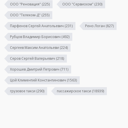
ООО "Реновация"
(225)
ООО "Сервиском"
(230)
ООО "Телеком-Д"
(255)
Парфенов Сергей Анатольевич
(231)
Рено Логан
(827)
Рубцов Владимир Борисович
(492)
Сергеев Максим Анатольеви
(224)
Серов Сергей Валерьевич
(218)
Хорошев Дмитрий Петрович
(711)
Цой Климентий Константинович
(1563)
грузовое такси
(290)
пассажирское такси
(18939)